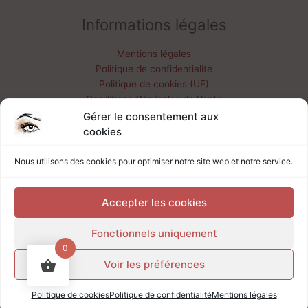
Informations légales
Mentions légales
Politique de confidentialité
Politique de cookies (UE)
Conditions Générales de Vente
Livraisons & retours
Gérer le consentement aux
Mon compte
cookies
Nous utilisons des cookies pour optimiser notre site web et notre service.
contact@marieboissellier.fr
06 32 73 61 03
Accepter les cookies
Fonctionnels uniquement
0
Voir les préférences
Copyright © 2026 Marie Boissellier - Maquilleuse
professionnelle | Création de site par Carine - Digit2Go
Politique de cookies
Politique de confidentialité
Mentions légales