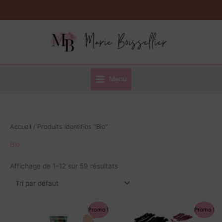
Aller
au
contenu
Menu
Accueil
/ Produits identifiés “Bio”
Bio
Affichage de 1–12 sur 59 résultats
Le
Le
Le
Le
Ce
Ce
Promo !
Promo !
prix
prix
prix
prix
produit
produit