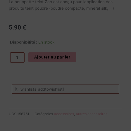
La houppette teint Zao est conçu pour l’application des
produits teint poudre (poudre compacte, mineral silk, …)
5.90
€
quantité
Disponibilité :
En stock
de
Houppette
Ajouter au panier
teint
-
Zao
[ti_wishlists_addtowishlist]
UGS
156751
Catégories
Accessoires
,
Autres accessoires