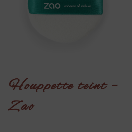
Houppette teint –
Zao