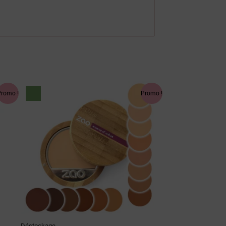
Le
Le
prix
prix
Promo !
Promo !
initial
actuel
était :
est :
26.90 €.
18.83 €.
Déstockage