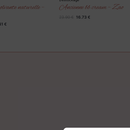
lvante naturelle –
Ancienne bb cream – Zao
23.90
€
16.73
€
41
€