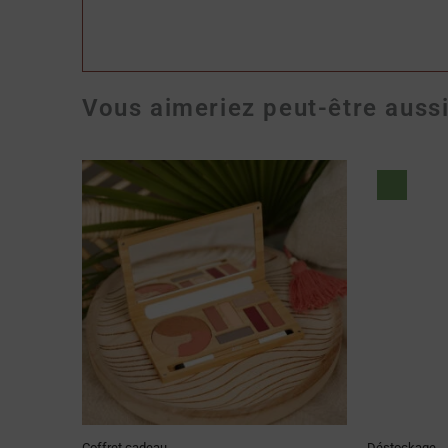
Vous aimeriez peut-être aussi
Le
prix
initi
était
14.9
Coffret cadeau
Déstockage