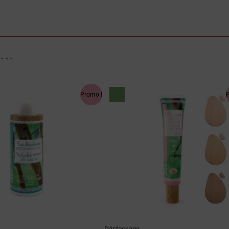
...
Le
Le
Le
prix
prix
prix
Promo !
al
actuel
initial
actuel
 :
est :
était :
est :
0 €.
13.41 €.
23.90 €.
16.73 €.
Déstockage