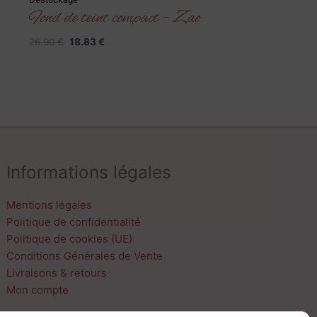
Fond de teint compact – Zao
26.90
€
18.83
€
Informations légales
Mentions légales
Politique de confidentialité
Politique de cookies (UE)
Conditions Générales de Vente
Livraisons & retours
Mon compte