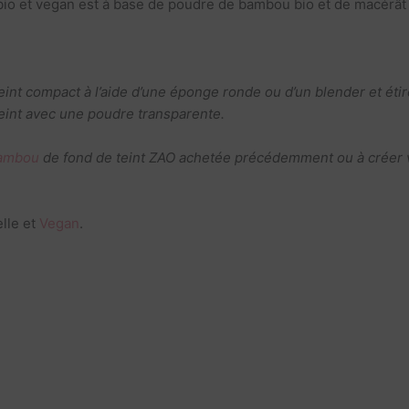
ée bio et vegan est à base de poudre de bambou bio et de macér
eint compact à l’aide d’une éponge ronde ou d’un blender et étire
 teint avec une poudre transparente.
bambou
de fond de teint ZAO achetée précédemment ou à créer v
elle et
Vegan
.