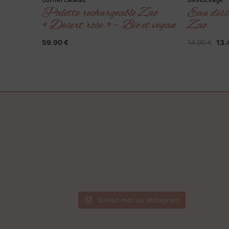
Palette rechargeable Zao
Eau disso
« Desert rose » – Bio et vegan
Zao
59.90
€
14.90
€
13.
Suivez-moi sur Instagram