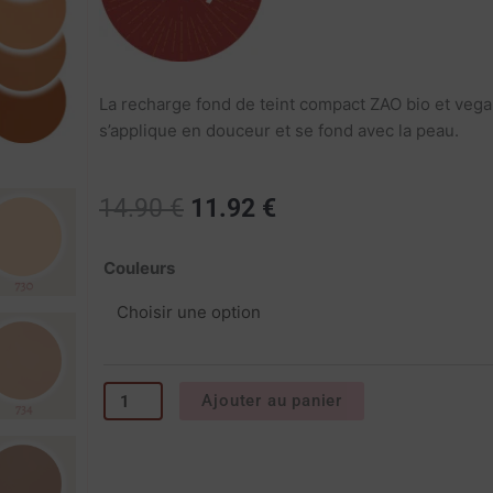
La recharge fond de teint compact ZAO bio et vega
s’applique en douceur et se fond avec la peau.
Le
Le
14.90
€
11.92
€
prix
prix
initial
actuel
quantité
Couleurs
était :
est :
de
14.90 €.
11.92 €.
Recharge
fond
de
teint
Ajouter au panier
compact
-
Zao