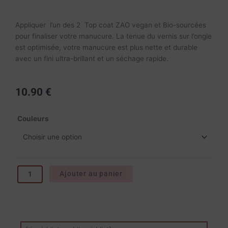
Appliquer l’un des 2 Top coat ZAO vegan et Bio-sourcées
pour finaliser votre manucure. La tenue du vernis sur l’ongle
est optimisée, votre manucure est plus nette et durable
avec un fini ultra-brillant et un séchage rapide.
10.90
€
quantité
Couleurs
de
Base
et
Top
coat
Ajouter au panier