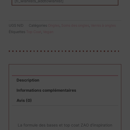
[ti_wishlists_addtowishlist]
UGS
N/D
Catégories
Ongles
,
Soins des ongles
,
Vernis à ongles
Étiquettes
Top Coat
,
Vegan
Description
Informations complémentaires
Avis (0)
Base et top coat ZAO
La formule des bases et top coat ZAO d’inspiration