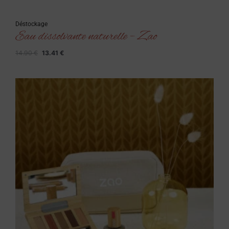
Déstockage
Eau dissolvante naturelle – Zao
14.90
€
13.41
€