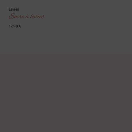
Lèvres
Encre à lèvres
17.90
€