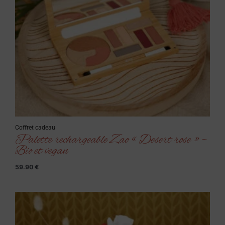
Coffret cadeau
Palette rechargeable Zao « Desert rose » –
Bio et vegan
59.90
€