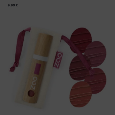
9.90
€