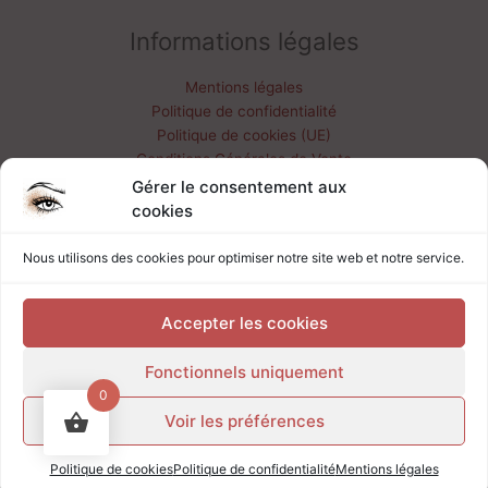
Informations légales
Mentions légales
Politique de confidentialité
Politique de cookies (UE)
Conditions Générales de Vente
Livraisons & retours
Gérer le consentement aux
Mon compte
cookies
Nous utilisons des cookies pour optimiser notre site web et notre service.
contact@marieboissellier.fr
06 32 73 61 03
Accepter les cookies
Fonctionnels uniquement
0
Voir les préférences
Copyright © 2026 Marie Boissellier - Maquilleuse
professionnelle | Création de site par Carine - Digit2Go
Politique de cookies
Politique de confidentialité
Mentions légales