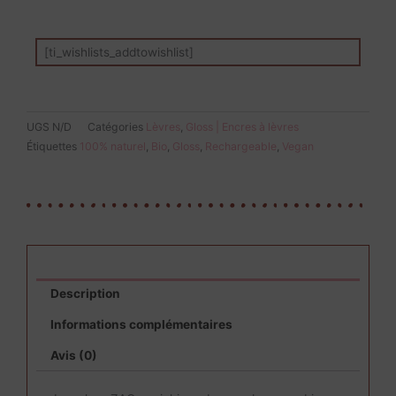
[ti_wishlists_addtowishlist]
UGS
N/D
Catégories
Lèvres
,
Gloss | Encres à lèvres
Étiquettes
100% naturel
,
Bio
,
Gloss
,
Rechargeable
,
Vegan
Description
Informations complémentaires
Avis (0)